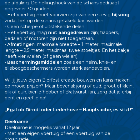
de afdaling. De hellingshoek van de schans bedraagt
ongeveer 30 graden.
• Het voertuig moet voorzien zijn van een stevig
hijsoog
,
zodat het op de schans getakeld kan worden.
• Geen scherpe of uitstekende delen.
• Het voertuig mag
niet aangedreven
zijn; trappers,
pedalen of motoren zijn niet toegestaan.
•
Afmetingen
: maximale breedte – 1 meter, maximale
lengte – 2,5 meter, maximaal twee stoeltjes. En het bakje
heeft vier wielen (of geen wielen).
•
Beschermingsmiddelen
zoals een helm, knie- en
elleboogbeschermers worden sterk aanbevolen.
Wil jij jouw eigen Bierfest-creatie bouwen en kans maken
op mooie prijzen? Maar bovenal: jong of oud, groot of klein,
dik of dun, bierliefhebber of Bratwurst-fan, zorg dat je erbij
bent en geef je op!
„Egal ob Dirndl oder Lederhose – Hauptsache, es sitzt!“
Deelname
Deelname is mogelijk vanaf 12 jaar.
• Met een eigen voertuig of een voertuig van de
organisatie.