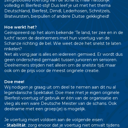
zelfgebouwd voertuig van de schans, maar natuurlijk
volledig in Bierfest-stijl! Dus leef je uit met het thema
Deutschland, Bierfest, Dirndl, Lederhosen, Schnitzels,
Bratwursten, bierpullen of andere Duitse gekkigheid!
Hoe werkt het?
Geïnspireerd op het alom bekende ‘Te land, ter zee en in de
lucht’ racen de deelnemers met hun voertuig van de
Schanze richting de bel. Wie weet deze het snelst te laten
rinkelen?
Net als vorig jaar is alles en iedereen gemixed. Er wordt dus
geen onderscheid gemaakt tussen junioren en senioren.
Deelnemers strijden niet alleen om de snelste tijd, maar
ook om de prijs voor de meest originele creatie.
Doe mee!
Wij nodigen je graag uit om deel te nemen aan dit nu al
legendarische Spektakel. Doe mee met je eigen originele
Bierfest-voertuig of gebruik er één van de organisatie en
vlieg als een ware Deutsche Meister van de schans. Ook
deelname met een groep(je) is mogelijk.
Je voertuig moet voldoen aan de volgende eisen:
•
Stabilität
: zorg ervoor dat je voertuig niet omvalt tijdens